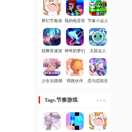
梦幻节奏游
我的电音世
节奏小达人
戏
界游戏
游戏
炫舞音速游
神奇的梦幻
太鼓达人
戏
鱼
少女乐团偶
弹跳伙伴
恋与恋练生
像派对
Tags.节奏游戏