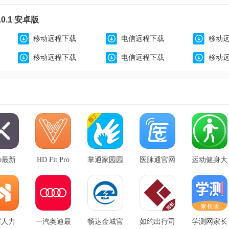
0.1 安卓版
移动远程下载
电信远程下载
移动
移动远程下载
电信远程下载
移动
ep最新
HD Fit Pro
掌通家园园
医脉通官网
运动健身大
.6.51
官网版
丁最新版
版 v6.7.1
师最新版
v2.0.68
v7.8.1
v1.0.2
辉人力
一汽奥迪最
畅达金城官
如约出行司
学测网家长