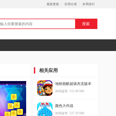
最新更新
应用分类
本周排行
相关应用
地铁跑酷超级杰克版本
国际服内置菜单修改版
休闲益智 / 512.90 MB
颜色大作战
休闲益智 / 227.20 MB