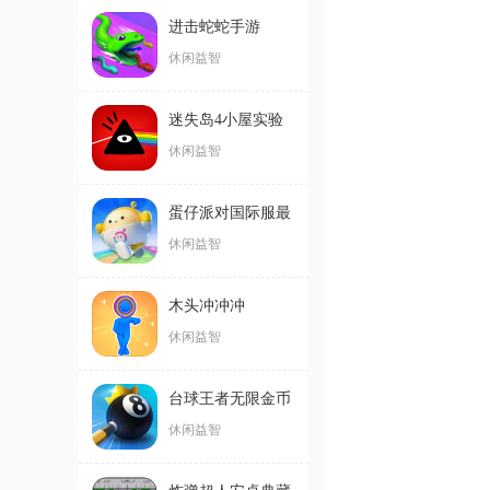
进击蛇蛇手游
休闲益智
迷失岛4小屋实验
休闲益智
蛋仔派对国际服最
新版
休闲益智
木头冲冲冲
休闲益智
台球王者无限金币
钻石破解版
休闲益智