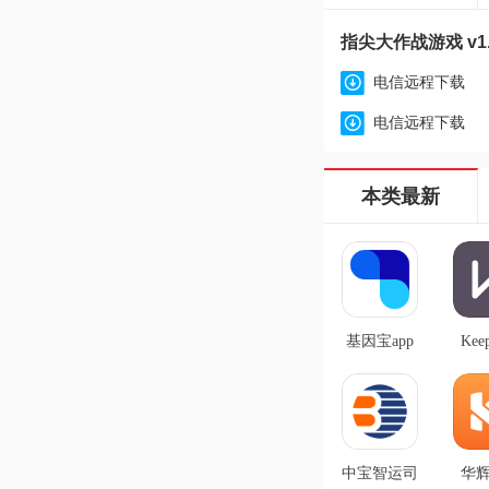
指尖大作战游戏 v1.
电信远程下载
电信远程下载
本类最新
基因宝app
Ke
v7.4.4
版 v8
中宝智运司
华