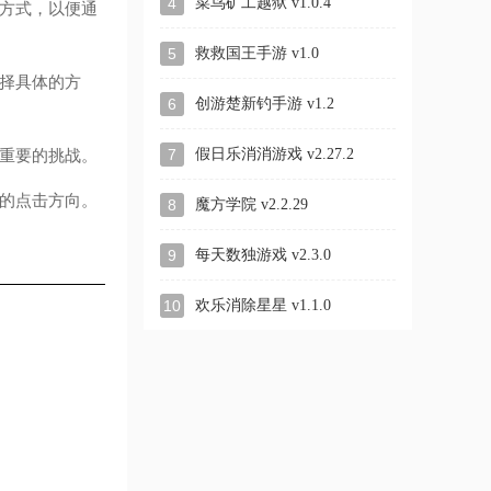
4
菜鸟矿工越狱 v1.0.4
方式，以便通
5
救救国王手游 v1.0
择具体的方
6
创游楚新钓手游 v1.2
7
假日乐消消游戏 v2.27.2
重要的挑战。
的点击方向。
8
魔方学院 v2.2.29
9
每天数独游戏 v2.3.0
10
欢乐消除星星 v1.1.0