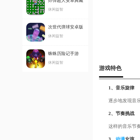
炸弹超人安卓典藏
版
休闲益智
次世代弹球安卓版
休闲益智
蛛蛛历险记手游
休闲益智
游戏特色
1、音乐旋律
逐步地发现音乐旋
2、节奏挑战
这样的音乐节奏挑
3、
动漫
女孩