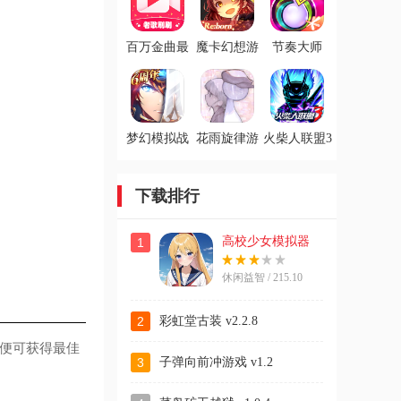
百万金曲最
魔卡幻想游
节奏大师
新版
戏
梦幻模拟战
花雨旋律游
火柴人联盟3
游戏
戏
游戏
下载排行
高校少女模拟器
1
休闲益智 / 215.10
MB
2
彩虹堂古装 v2.2.8
便可获得最佳
3
子弹向前冲游戏 v1.2