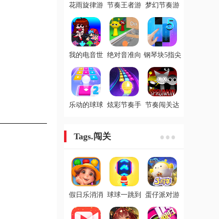
花雨旋律游
节奏王者游
梦幻节奏游
戏
戏
戏
我的电音世
绝对音准向
钢琴块5指尖
界游戏
前冲手游
节奏手游
乐动的球球
炫彩节奏手
节奏闯关达
游戏
游
人手游
Tags.闯关
假日乐消消
球球一跳到
蛋仔派对游
游戏
底游戏
戏