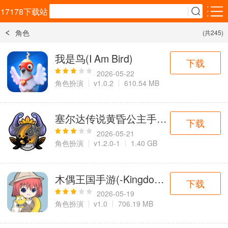
17178下载站
角色
(共245)
安卓应用
安卓游戏
我是鸟(I Am Bird)
下载
效率办公
生活服务
购物比价
2026-05-22
5千+款应用
1万+款应用
2千+款应用
角色扮演
v1.0.2
610.54 MB
社交通讯
资讯阅读
影音播放
塞尔达传说黄昏公主手机版
3千+款应用
3千+款应用
3千+款应用
下载
2026-05-21
角色扮演
v1.2.0-1
1.40 GB
教育学习
拍照美化
旅游出行
1万+款应用
4千+款应用
3千+款应用
木偶王国手游(-Kingdom Of Marionettes
下载
金融理财
实用工具
运动健康
2026-05-19
3百+款应用
1万+款应用
1千+款应用
角色扮演
v1.0
706.19 MB