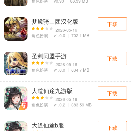
角色扮演
v0.90
86.39 MB
梦魇骑士团汉化版
下载
2026-05-16
角色扮演
v1.0.0
702.1 MB
圣剑同盟手游
下载
2026-05-16
角色扮演
v1.0.0
634.7 MB
大道仙途九游版
下载
2026-05-16
角色扮演
v1.0.2
683.59 MB
大道仙途b服
下载