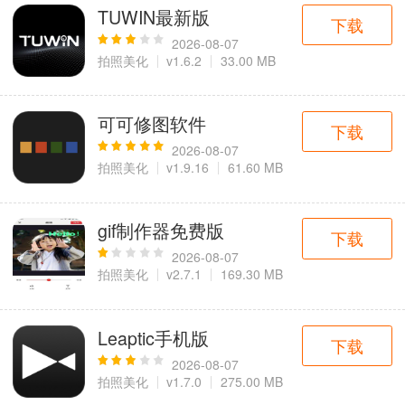
TUWIN最新版
下载
2026-08-07
拍照美化
v1.6.2
33.00 MB
可可修图软件
下载
2026-08-07
拍照美化
v1.9.16
61.60 MB
gif制作器免费版
下载
2026-08-07
拍照美化
v2.7.1
169.30 MB
Leaptic手机版
下载
2026-08-07
拍照美化
v1.7.0
275.00 MB