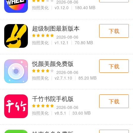
2026-08-06
拍照美化
v3.12.0
180.40 MB
超级制图最新版本
下载
2026-08-06
拍照美化
v1.12.1
70.80 MB
悦颜美颜免费版
下载
2026-08-06
拍照美化
v2.7.1.10
85.20 MB
千竹书院手机版
下载
2026-08-06
拍照美化
v8.5.1
33.60 MB