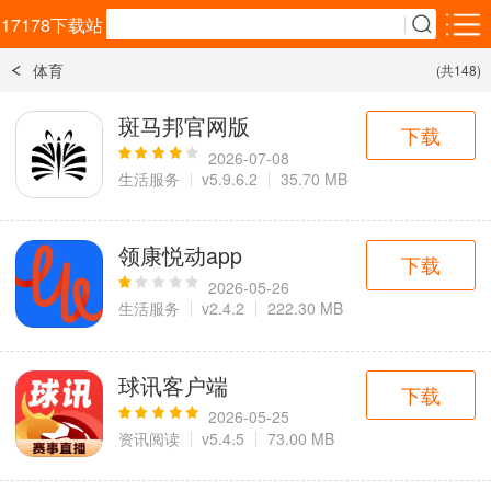
17178下载站
体育
(共148)
安卓应用
安卓游戏
斑马邦官网版
下载
效率办公
生活服务
购物比价
2026-07-08
5千+款应用
1万+款应用
2千+款应用
生活服务
v5.9.6.2
35.70 MB
社交通讯
资讯阅读
影音播放
领康悦动app
3千+款应用
3千+款应用
3千+款应用
下载
2026-05-26
生活服务
v2.4.2
222.30 MB
教育学习
拍照美化
旅游出行
1万+款应用
4千+款应用
3千+款应用
球讯客户端
下载
金融理财
实用工具
运动健康
2026-05-25
2百+款应用
1万+款应用
1千+款应用
资讯阅读
v5.4.5
73.00 MB