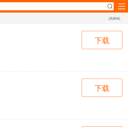
(共604)
安卓游戏
购物比价
下载
2千+款应用
影音播放
3千+款应用
旅游出行
下载
3千+款应用
运动健康
1千+款应用