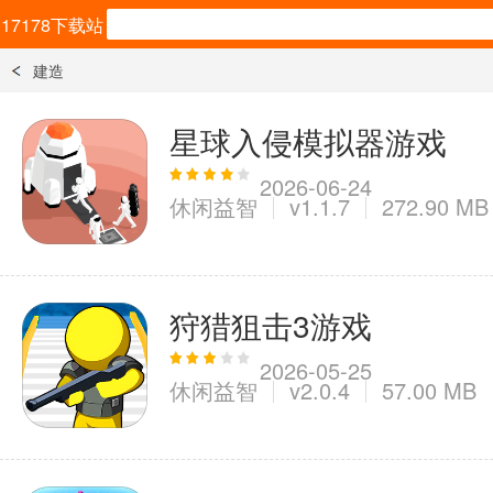
17178下载站
建造
安卓应用
星球入侵模拟器游戏
效率办公
5千+款应用
2026-06-24
休闲益智
v1.1.7
272.90 MB
社交通讯
3千+款应用
狩猎狙击3游戏
教育学习
1万+款应用
2026-05-25
休闲益智
v2.0.4
57.00 MB
金融理财
3百+款应用