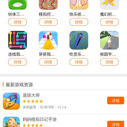
转体三周半游戏
模拟挖掘黄金矿工游戏
快乐抓球球游戏
魔幻积木游戏
详情
详情
详情
详情
连线我最强游戏
穿搭我做主游戏
吃货乐园游戏
校园学姐模拟器游戏
详情
详情
详情
详情
最新游戏资源
逃脱大师
详情
休闲益智
92.80 MB
v1.1.4
妈妈模拟日记手游
详情