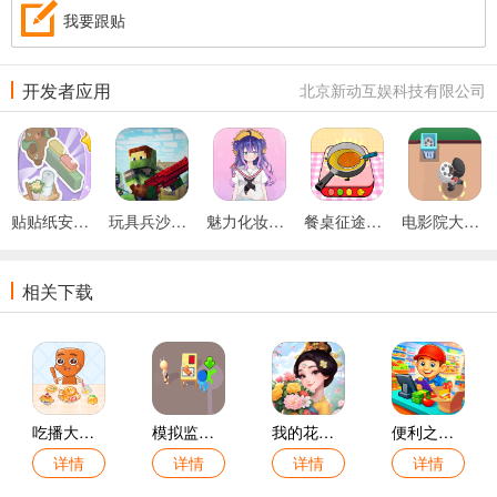
我要跟贴
开发者应用
北京新动互娱科技有限公司
贴贴纸安静书游戏
玩具兵沙盒求生游戏
魅力化妆游戏
餐桌征途游戏
电影院大亨游戏
相关下载
吃播大胃王游戏
模拟监狱生存游戏
我的花园世界游戏
便利之王游戏
详情
详情
详情
详情