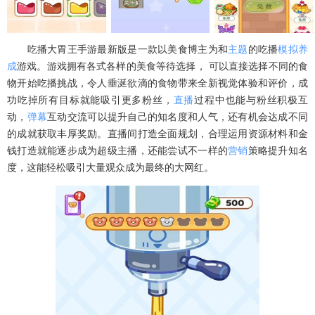
吃播大胃王手游最新版是一款以美食博主为和
主题
的吃播
模拟
养
成
游戏。游戏拥有各式各样的美食等待选择， 可以直接选择不同的食
物开始吃播挑战，令人垂涎欲滴的食物带来全新视觉体验和评价，成
功吃掉所有目标就能吸引更多粉丝，
直播
过程中也能与粉丝积极互
动，
弹幕
互动交流可以提升自己的知名度和人气，还有机会达成不同
的成就获取丰厚奖励。直播间打造全面规划，合理运用资源材料和金
钱打造就能逐步成为超级主播，还能尝试不一样的
营销
策略提升知名
度，这能轻松吸引大量观众成为最终的大网红。