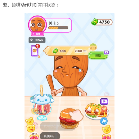
竖、捂嘴动作判断胃口状态；