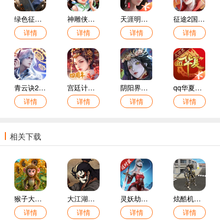
绿色征途怀手游老版安卓版
神雕侠侣手游(含礼包码)账号满级版v2.8.0
天涯明月刀手游正版安卓版
征途2国际服安卓版
详情
详情
详情
详情
青云诀2手游安卓最新版
宫廷计官方正版
阴阳界游戏官方版
qq华夏手游最新版本
详情
详情
详情
详情
相关下载
猴子大冒险模拟器手游
大江湖之苍龙与白鸟手游
灵妖劫手游
炫酷机甲战士手游
详情
详情
详情
详情