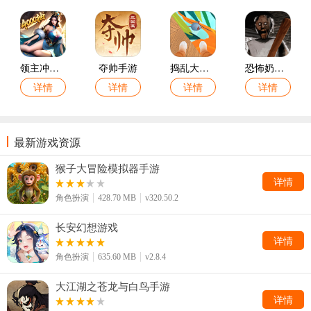
领主冲突手游
夺帅手游
捣乱大作战手游
恐怖奶奶新篇游戏
详情
详情
详情
详情
最新游戏资源
猴子大冒险模拟器手游
详情
角色扮演
428.70 MB
v320.50.2
长安幻想游戏
详情
角色扮演
635.60 MB
v2.8.4
大江湖之苍龙与白鸟手游
详情