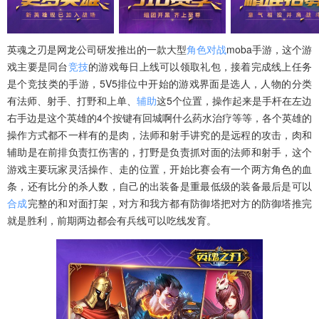
英魂之刃是网龙公司研发推出的一款大型
角色
对战
moba手游，这个游
戏主要是同台
竞技
的游戏每日上线可以领取礼包，接着完成线上任务
是个竞技类的手游，5V5排位中开始的游戏界面是选人，人物的分类
有法师、射手、打野和上单、
辅助
这5个位置，操作起来是手杆在左边
右手边是这个英雄的4个按键有回城啊什么药水治疗等等，各个英雄的
操作方式都不一样有的是肉，法师和射手讲究的是远程的攻击，肉和
辅助是在前排负责扛伤害的，打野是负责抓对面的法师和射手，这个
游戏主要玩家灵活操作、走的位置，开始比赛会有一个两方角色的血
条，还有比分的杀人数，自己的出装备是重最低级的装备最后是可以
合成
完整的和对面打架，对方和我方都有防御塔把对方的防御塔推完
就是胜利，前期两边都会有兵线可以吃线发育。