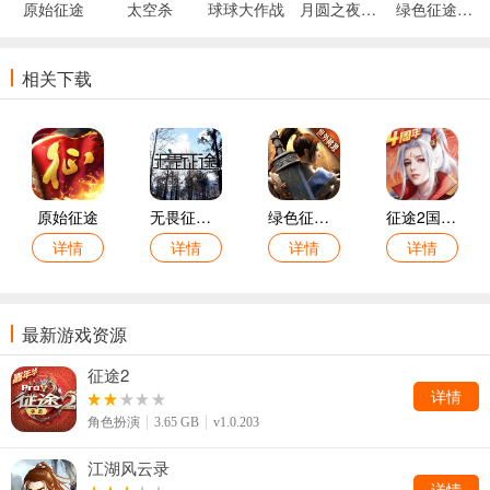
原始征途
太空杀
球球大作战
月圆之夜游戏
绿色征途游戏
相关下载
原始征途
无畏征途抗美援朝手机版
绿色征途怀手游老版安卓版
征途2国际服安卓版
详情
详情
详情
详情
最新游戏资源
征途2
详情
角色扮演
3.65 GB
v1.0.203
江湖风云录
详情