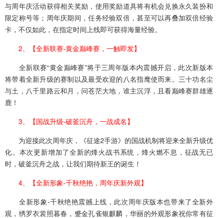
与周年庆活动获得相关奖励，使用奖励道具将有机会兑换永久装扮和
限定称号等；周年庆期间，任务经验双倍，甚至可以再叠加双倍经验
卡，不仅如此，在指定时间上线即可获得海量经验。
2、【全新联赛-黄金巅峰赛，一触即发】
全新联赛“黄金巅峰赛”将于三周年版本内震撼开启，此次新版本
将带着全新升级的赛制以及最受欢迎的八名指麾使而来。三十功名尘
与土，八千里路云和月，问苍茫大地，谁主沉浮，且看巅峰赛群雄逐
鹿！
3、【国战升级-破釜沉舟，一战成名】
为迎接此次周年庆，《征途2手游》的国战机制将迎来全新升级优
化。本次更新增加了全新的烽火战书系统，烽火燃不息，征战无已
时，破釜沉舟之战，让我们期待新王的诞生！
4、【全新形象-千秋绝艳，周年庆新外观】
全新形象-千秋绝艳震撼上线，此次周年庆版本也带来了全新外
观，绣罗衣裳照暮春，蹙金孔雀银麒麟，华丽的外观形象祝你常有征