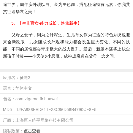
途世界，周年庆外观以白、金为主色调，搭配征途特有元素，你我共
赏征途华裳之美！
5、【生儿育女-能力成长，焕然新生】
父母之爱子，则为之计深远。生儿育女作为征途的特色系统也迎
来全新改版，儿女随成长外观和能力都会发生巨大变化。不同的技
能、不同的属性都会带来极大的战力提升。最后，新版本还将上线全
新孩子时装——小天使&小恶魔，成神成魔皆在父母一念之间。
应用名：征途2
语言：简体中文
包名：com.ztgame.fir.huawei
MD5：12FA886EBD611F23C86D56B4790CF8F5
厂商：上海巨人统平网络科技有限公司
隐私政策：
点击查看