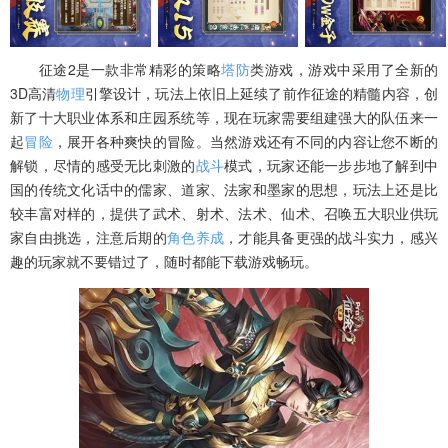
征途2是一款非常精彩的策略
塔防
类游戏，游戏中采用了全新的
3D高清
物理
引擎设计，玩法上依旧上延续了前作征途的精髓内容，创
新了十大职业体系和庄园系统等，现在玩家需要组建强大的队伍来一
起
冒险
，展开各种爽快的冒险。当然游戏还有不同的内容让您不断的
解锁，尽情的感受无比刺激的
战斗
模式，玩家还能一步步地了解到中
国的传统文化话中的儒家、道家、法家和墨家的思想，玩法上还是比
较丰富对样的，提供了武术、射术、法术、仙术、召唤五大职业供玩
家自由挑选，注意后期的
角色
养成
，才能具备更强的战斗实力，感兴
趣的玩家就不要错过了，随时都能下载游戏畅玩。