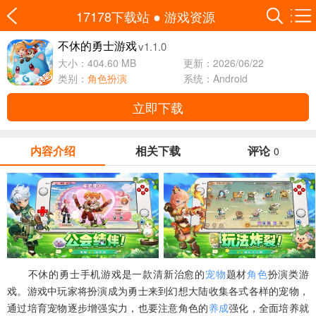
17178下载站
●
游戏资源
v1.1.0
不休的勇士游戏
大小：404.60 MB
更新：2026/06/22
类别：
角色扮演
系统：Android
立即下载
内容介绍
相关下载
评论
0
不休的勇士手机游戏是一款清新治愈的
宠物
题材
角色
扮演类游
戏。游戏中玩家将扮演成为勇士来到幻想大陆收集各式各样的宠物，
通过培育宠物逐步增强实力，也要注意角色的
养成
强化，全面培养就