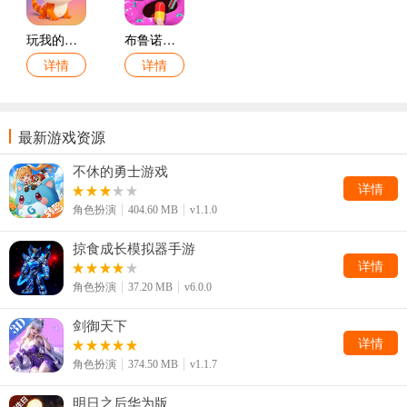
玩我的宠物手游
布鲁诺：我的超级史莱姆宠物手游
详情
详情
最新游戏资源
不休的勇士游戏
详情
角色扮演
404.60 MB
v1.1.0
掠食成长模拟器手游
详情
角色扮演
37.20 MB
v6.0.0
剑御天下
详情
角色扮演
374.50 MB
v1.1.7
明日之后华为版