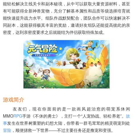
能轻松解决主线关卡和副本秘境，从中可以获取大量资源材料，甚至
有可能获得全新神兽宠物，充分了解基本属性和品质等级选择培育就
能快速提升战力水平。组队作战默契配合，团队合作可以快速解决不
同副本，这能获得极其丰富的奖励，邀请好友组队还能提高彼此的亲
密度，达到亲密度要求之后就能结为伴侣获取特殊加成。
游戏简介
友友们，现在你面前的是一款画风超治愈的萌宠系休闲
MMO
RPG
手游《不休的勇士》，主打一个“人宠协战、轻松养老”。
故
事
发生在世界树重塑的幻想大陆，你带着一群毛茸茸的精灵萌宠到处
冒险
，顺便拯救一下世界——不过主要任务还是撸宠和变强。