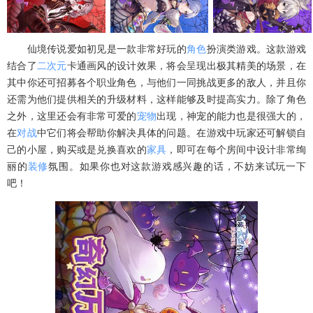
仙境传说爱如初见是一款非常好玩的
角色
扮演类游戏。这款游戏
结合了
二次元
卡通画风的设计效果，将会呈现出极其精美的场景，在
其中你还可招募各个职业角色，与他们一同挑战更多的敌人，并且你
还需为他们提供相关的升级材料，这样能够及时提高实力。除了角色
之外，这里还会有非常可爱的
宠物
出现，神宠的能力也是很强大的，
在
对战
中它们将会帮助你解决具体的问题。在游戏中玩家还可解锁自
己的小屋，购买或是兑换喜欢的
家具
，即可在每个房间中设计非常绚
丽的
装修
氛围。如果你也对这款游戏感兴趣的话，不妨来试玩一下
吧！