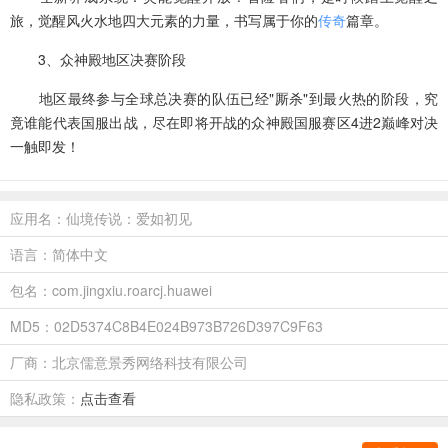
旅，觉醒风火水地四大元素的力量，书写属于你的
传奇
篇章。
3、众神殿地区决赛阶段
地区最终参与全球总决赛的队伍已经"厮杀"到最火热的阶段，究
竟谁能代表国服出战，尽在即将开战的众神殿国服赛区4进2巅峰对决
一触即发！
应用名：仙境传说：爱如初见
语言：简体中文
包名：com.jingxiu.roarcj.huawei
MD5：02D5374C8B4E024B973B726D397C9F63
厂商：北京儒意景秀网络科技有限公司
隐私政策：
点击查看